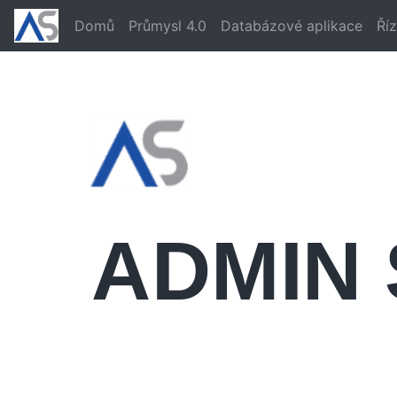
Domů
Průmysl 4.0
Databázové aplikace
Říz
A
DMIN