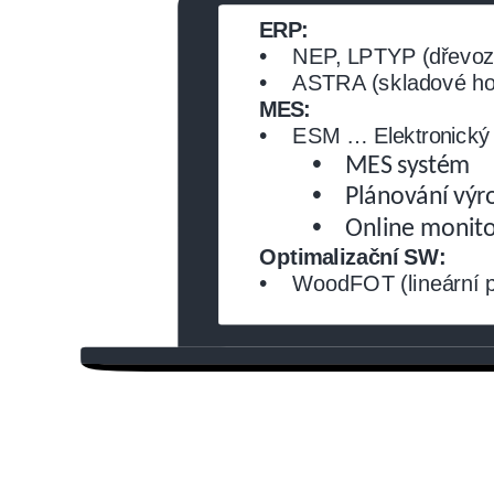
ERP:
•
NEP, LPTYP (dřevozp
•
ASTRA (skladové hos
MES:
•
ESM … Elektronický
•
MES systém
•
Plánování výr
•
Online monito
Optimalizační SW:
•
WoodFOT (lineární p