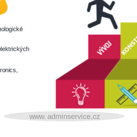
nologické
lektrických
ronics,
www.
adminservice.cz