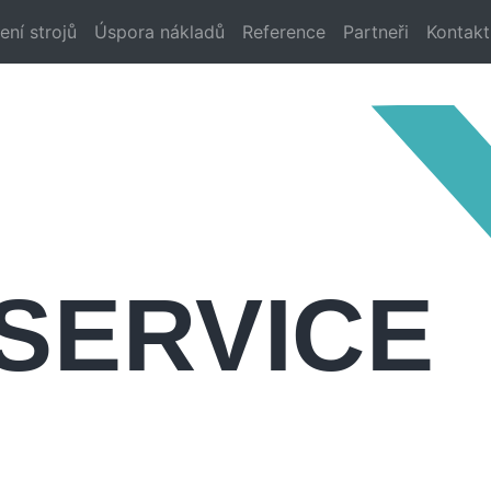
ení strojů
Úspora nákladů
Reference
Partneři
Kontakt
 SERVICE