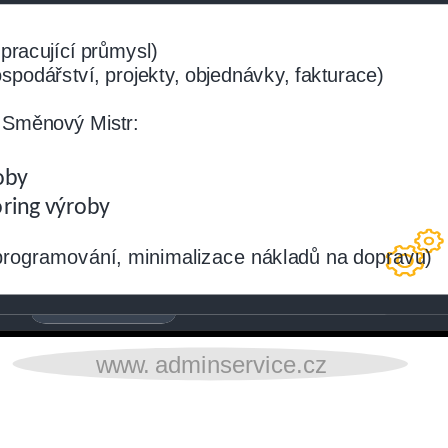
racující průmysl)
podářství, projekty, objednávky, fakturace)
 Směnový Mistr:
oby
ring výroby
rogramování, minimalizace nákladů na dopravu)
www.
adminservice.cz